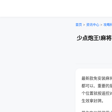
首页
>
资讯中心
>
攻略
少点炮王!麻
最新款免安装麻
都可以、重要的是
个位置就按遥控
生效拿好牌。