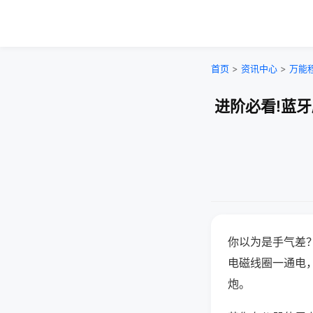
首页
>
资讯中心
>
万能
进阶必看!蓝
你以为是手气差
电磁线圈一通电
炮。