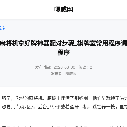
嘎威网
程序
牙麻将机拿好牌神器配对步骤_棋牌室常用程序调
程序
发布时间：2026-08-06｜阅读：2
发布者：嘎威网
？错了，你坐的麻将机，底板里埋满了铜线圈！他们早就换了磁
，想要几点就几点。后台那小子戴着蓝牙耳机，遥控器一按，直