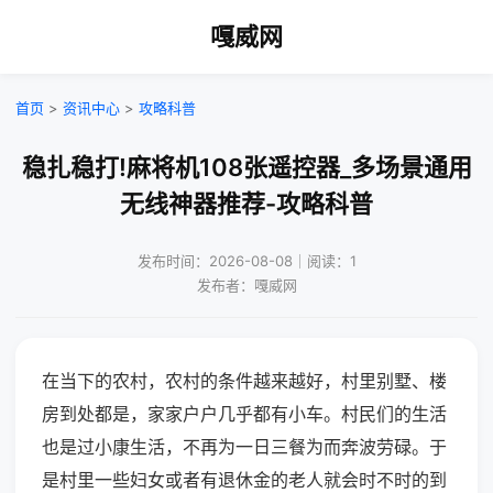
嘎威网
首页
>
资讯中心
>
攻略科普
稳扎稳打!麻将机108张遥控器_多场景通用
无线神器推荐-攻略科普
发布时间：2026-08-08｜阅读：1
发布者：嘎威网
在当下的农村，农村的条件越来越好，村里别墅、楼
房到处都是，家家户户几乎都有小车。村民们的生活
也是过小康生活，不再为一日三餐为而奔波劳碌。于
是村里一些妇女或者有退休金的老人就会时不时的到