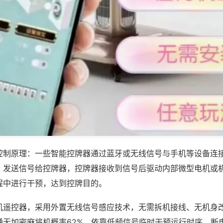
控制原理：一些智能控牌器通过蓝牙或无线信号与手机等设备连
，发送信号给控牌器，控牌器接收到信号后驱动内部微型电机或
程中进行干预，达到控牌目的。
机遥控器，采用外置无线信号感应技术，无需拆机接线、无机身
通无加密麻将机概率62%，依靠低频信号临时干预运行时序，断