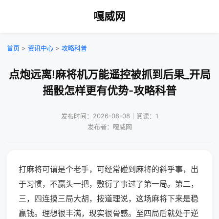
嘎威网
首页
>
资讯中心
>
攻略科普
点炮远离!麻将机万能遥控被抓到后果_开局
摇骰怎样更有优势-攻略科普
发布时间：2026-08-08｜阅读：1
发布者：嘎威网
打麻将可谓是个老手，可经常碰到麻将的斜乎事，出
于习惯，不赢头一把，敷衍了事过了第一局。第二，
三，四连摸三局大胡，按道理说，这场麻将下来是稳
赢钱。理想很丰满，现实很骨感。至四局后就处于逆