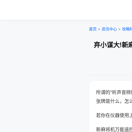
首页
>
资讯中心
>
攻略
弃小谋大!新
所谓的"听声音辨
张牌是什么，怎
若你在仪器使用上
新麻将机万能遥