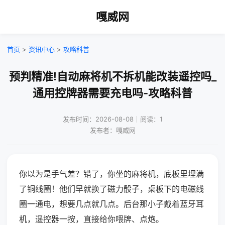
嘎威网
首页
>
资讯中心
>
攻略科普
预判精准!自动麻将机不拆机能改装遥控吗_
通用控牌器需要充电吗-攻略科普
发布时间：2026-08-08｜阅读：1
发布者：嘎威网
你以为是手气差？错了，你坐的麻将机，底板里埋满
了铜线圈！他们早就换了磁力骰子，桌板下的电磁线
圈一通电，想要几点就几点。后台那小子戴着蓝牙耳
机，遥控器一按，直接给你喂牌、点炮。