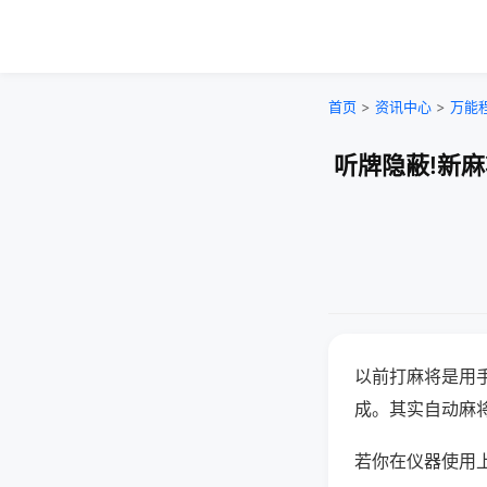
首页
>
资讯中心
>
万能
听牌隐蔽!新
以前打麻将是用
成。其实自动麻
若你在仪器使用上