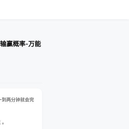
输赢概率-万能
一到两分钟就会完
 。