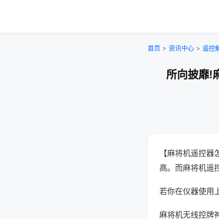
首页
>
资讯中心
>
遥控
所向披靡!
【麻将机遥控器
高。而麻将机遥
若你在仪器使用上
麻将机无线控牌