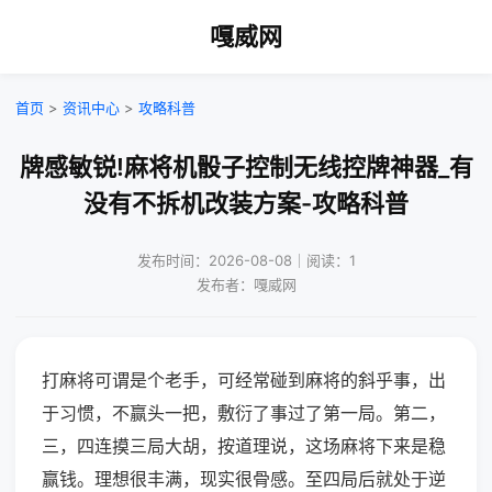
嘎威网
首页
>
资讯中心
>
攻略科普
牌感敏锐!麻将机骰子控制无线控牌神器_有
没有不拆机改装方案-攻略科普
发布时间：2026-08-08｜阅读：1
发布者：嘎威网
打麻将可谓是个老手，可经常碰到麻将的斜乎事，出
于习惯，不赢头一把，敷衍了事过了第一局。第二，
三，四连摸三局大胡，按道理说，这场麻将下来是稳
赢钱。理想很丰满，现实很骨感。至四局后就处于逆