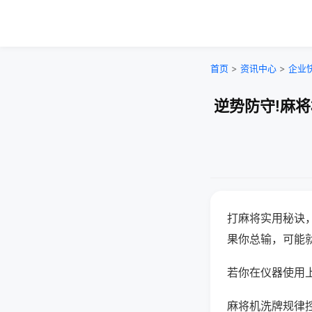
首页
>
资讯中心
>
企业
逆势防守!麻
打麻将实用秘诀
果你总输，可能
若你在仪器使用上
麻将机洗牌规律