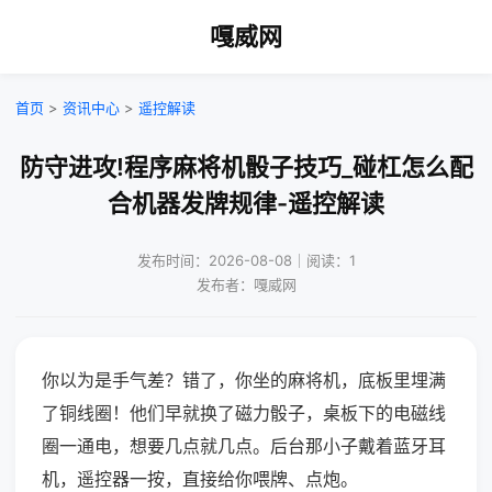
嘎威网
首页
>
资讯中心
>
遥控解读
防守进攻!程序麻将机骰子技巧_碰杠怎么配
合机器发牌规律-遥控解读
发布时间：2026-08-08｜阅读：1
发布者：嘎威网
你以为是手气差？错了，你坐的麻将机，底板里埋满
了铜线圈！他们早就换了磁力骰子，桌板下的电磁线
圈一通电，想要几点就几点。后台那小子戴着蓝牙耳
机，遥控器一按，直接给你喂牌、点炮。