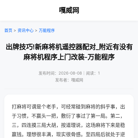
嘎威网
首页
>
资讯中心
>
万能程序
出牌技巧!新麻将机遥控器配对_附近有没有
麻将机程序上门改装-万能程序
发布时间：2026-08-08｜阅读：1
发布者：嘎威网
打麻将可谓是个老手，可经常碰到麻将的斜乎事，出
于习惯，不赢头一把，敷衍了事过了第一局。第二，
三，四连摸三局大胡，按道理说，这场麻将下来是稳
赢钱。理想很丰满，现实很骨感。至四局后就处于逆