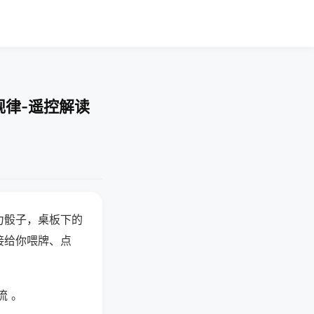
规律-遥控解读
力骰子，桌板下的
接给你喂牌、点
流 。