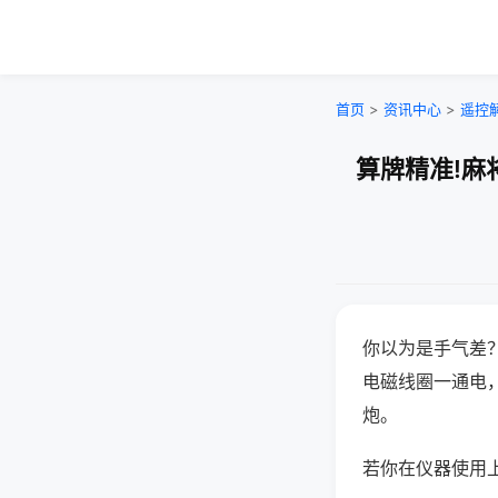
首页
>
资讯中心
>
遥控
算牌精准!麻
你以为是手气差
电磁线圈一通电
炮。
若你在仪器使用上