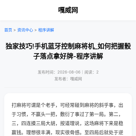
嘎威网
首页
>
资讯中心
>
程序讲解
独家技巧!手机蓝牙控制麻将机_如何把握骰
子落点拿好牌-程序讲解
发布时间：2026-08-06｜阅读：2
发布者：嘎威网
打麻将可谓是个老手，可经常碰到麻将的斜乎事，出
于习惯，不赢头一把，敷衍了事过了第一局。第二，
三，四连摸三局大胡，按道理说，这场麻将下来是稳
赢钱。理想很丰满，现实很骨感。至四局后就处于逆