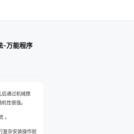
法-万能程序
乱后通过机械搅
随机性很强。
流 。
行复杂安装操作就