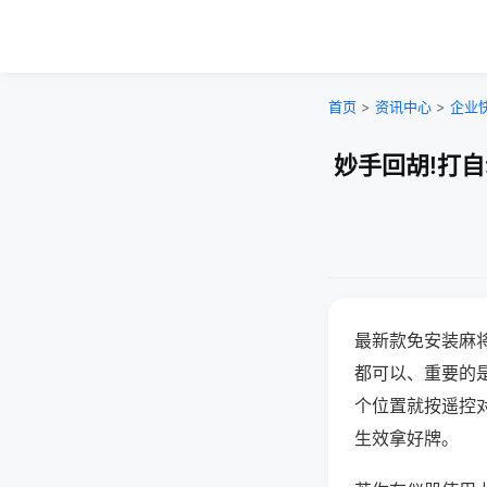
首页
>
资讯中心
>
企业
妙手回胡!打
最新款免安装麻
都可以、重要的是
个位置就按遥控
生效拿好牌。