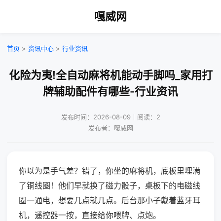
嘎威网
首页
>
资讯中心
>
行业资讯
化险为夷!全自动麻将机能动手脚吗_家用打
牌辅助配件有哪些-行业资讯
发布时间：2026-08-09｜阅读：2
发布者：嘎威网
你以为是手气差？错了，你坐的麻将机，底板里埋满
了铜线圈！他们早就换了磁力骰子，桌板下的电磁线
圈一通电，想要几点就几点。后台那小子戴着蓝牙耳
机，遥控器一按，直接给你喂牌、点炮。