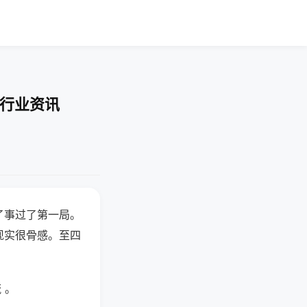
-行业资讯
了事过了第一局。
现实很骨感。至四
 。