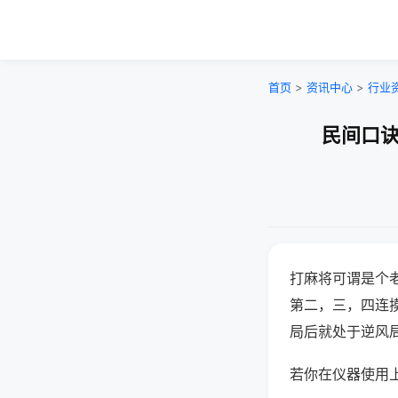
首页
>
资讯中心
>
行业
民间口诀
打麻将可谓是个
第二，三，四连
局后就处于逆风
若你在仪器使用上