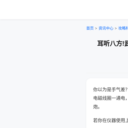
首页
>
资讯中心
>
攻略
耳听八方!
你以为是手气差
电磁线圈一通电
炮。
若你在仪器使用上