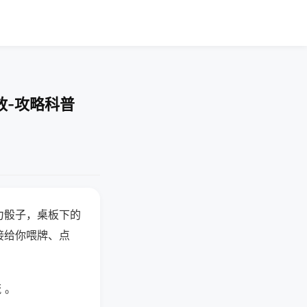
放-攻略科普
力骰子，桌板下的
接给你喂牌、点
 。