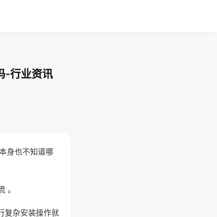
吗-行业资讯
器本身也不知道哪
。
流 。
行复杂安装操作就