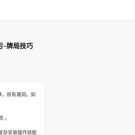
亏-牌局技巧
律，就有漏洞。如
流 。
复杂安装操作就能