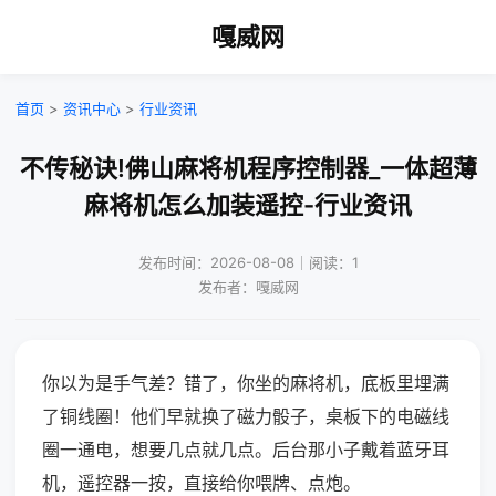
嘎威网
首页
>
资讯中心
>
行业资讯
不传秘诀!佛山麻将机程序控制器_一体超薄
麻将机怎么加装遥控-行业资讯
发布时间：2026-08-08｜阅读：1
发布者：嘎威网
你以为是手气差？错了，你坐的麻将机，底板里埋满
了铜线圈！他们早就换了磁力骰子，桌板下的电磁线
圈一通电，想要几点就几点。后台那小子戴着蓝牙耳
机，遥控器一按，直接给你喂牌、点炮。