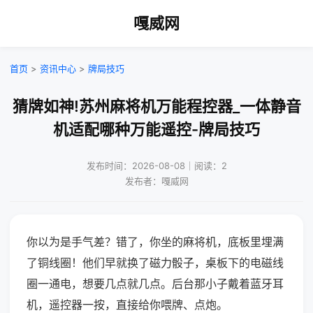
嘎威网
首页
>
资讯中心
>
牌局技巧
猜牌如神!苏州麻将机万能程控器_一体静音
机适配哪种万能遥控-牌局技巧
发布时间：2026-08-08｜阅读：2
发布者：嘎威网
你以为是手气差？错了，你坐的麻将机，底板里埋满
了铜线圈！他们早就换了磁力骰子，桌板下的电磁线
圈一通电，想要几点就几点。后台那小子戴着蓝牙耳
机，遥控器一按，直接给你喂牌、点炮。