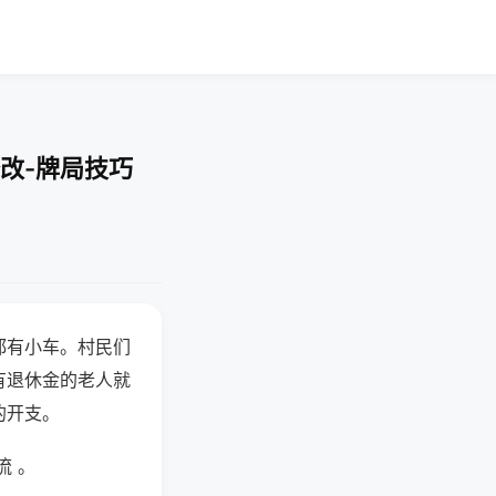
改-牌局技巧
都有小车。村民们
有退休金的老人就
的开支。
流 。