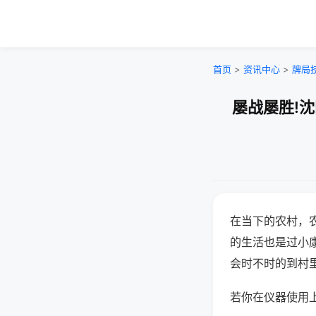
首页
>
资讯中心
>
牌局
屡战屡胜!
在当下的农村，
的生活也是过小
会时不时的到村
若你在仪器使用上