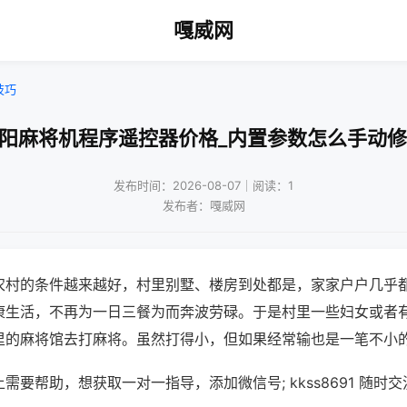
嘎威网
技巧
沈阳麻将机程序遥控器价格_内置参数怎么手动修
发布时间：2026-08-07｜阅读：1
发布者：嘎威网
农村的条件越来越好，村里别墅、楼房到处都是，家家户户几乎
康生活，不再为一日三餐为而奔波劳碌。于是村里一些妇女或者
里的麻将馆去打麻将。虽然打得小，但如果经常输也是一笔不小
需要帮助，想获取一对一指导，添加微信号; kkss8691 随时交